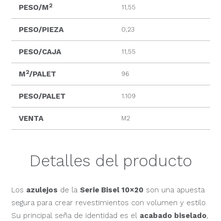
2
PESO/M
11,55
PESO/PIEZA
0,23
PESO/CAJA
11,55
2
M
/PALET
96
PESO/PALET
1.109
VENTA
M2
Detalles del producto
Los
azulejos
de la
Serie Bisel 10×20
son una apuesta
segura para crear revestimientos con volumen y estilo.
Su principal seña de identidad es el
acabado biselado
,