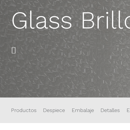
Glass Brill
Productos
Despiece
Embalaje
Detalles
E