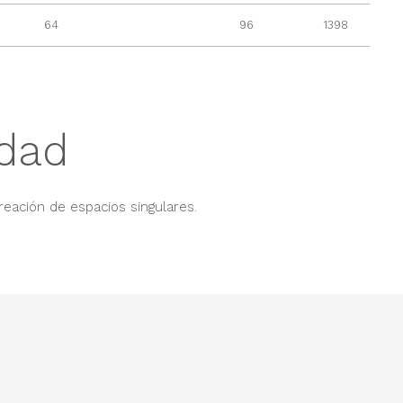
64
96
1398
idad
reación de espacios singulares.