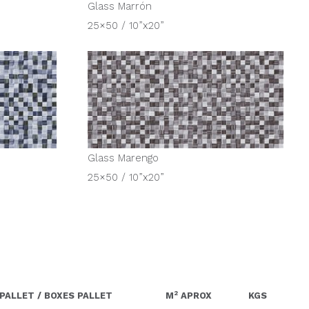
Glass Marrón
25×50 / 10”x20”
Glass Marengo
25×50 / 10”x20”
2
PALLET / BOXES PALLET
M
APROX
KGS