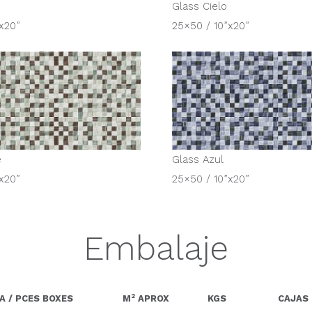
Glass Cielo
x20”
25×50 / 10”x20”
e
Glass Azul
x20”
25×50 / 10”x20”
Embalaje
2
A / PCES BOXES
M
APROX
KGS
CAJAS 