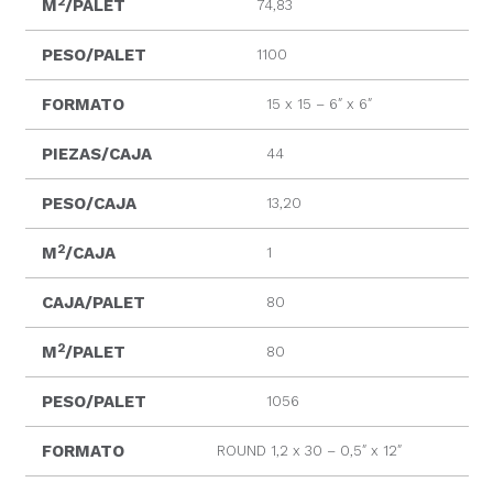
2
M
/PALET
74,83
PESO/PALET
1100
FORMATO
15 x 15 – 6″ x 6″
PIEZAS/CAJA
44
PESO/CAJA
13,20
2
M
/CAJA
1
CAJA/PALET
80
2
M
/PALET
80
PESO/PALET
1056
FORMATO
ROUND 1,2 x 30 – 0,5″ x 12″