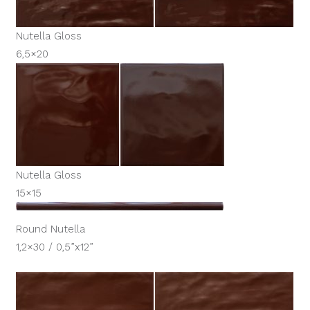
Nutella Gloss
6,5×20
Nutella Gloss
15×15
Round Nutella
1,2×30 / 0,5”x12”