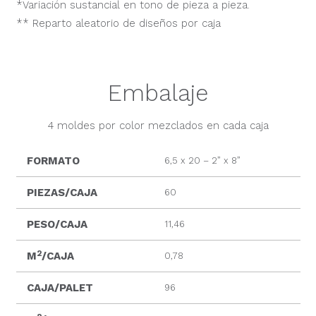
*Variación sustancial en tono de pieza a pieza.
** Reparto aleatorio de diseños por caja
Embalaje
4 moldes por color mezclados en cada caja
FORMATO
6,5 x 20 – 2” x 8”
PIEZAS/CAJA
60
PESO/CAJA
11,46
2
M
/CAJA
0,78
CAJA/PALET
96