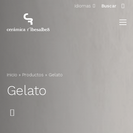
Idiomas
Buscar
Inicio
»
Productos
»
Gelato
Gelato